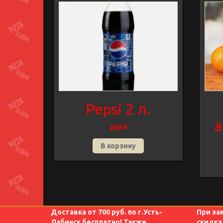
Pepsi 2 л.
а
250
₽
В корзину
Доставка от 700 руб. по г.Усть-
При за
Лабинск бесплатно! Также
скидка