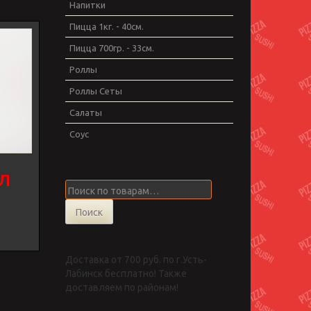
Напитки
Пицца 1кг. - 40см.
Пицца 700гр. - 33см.
Роллы
Роллы Сеты
Салаты
Соус
1л
Искать:
Поиск
Доставка от 700 руб. по г.Усть-
Лабинск бесплатно! Также
доставляем по районам!