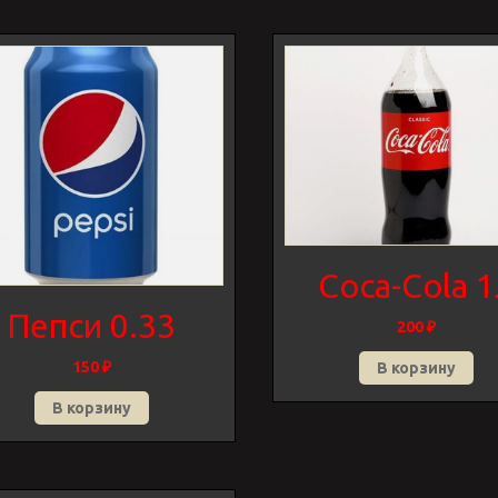
Coca-Cola 
Пепси 0.33
200
₽
150
₽
В корзину
В корзину