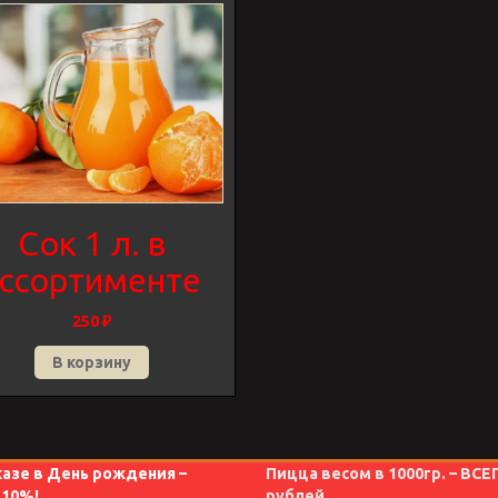
Сок 1 л. в
ссортименте
250
₽
В корзину
казе в День рождения –
Пицца весом в 1000гр. – ВСЕ
 10%!
рублей