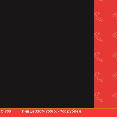
ГО 800
Пицца 33СМ 700гр. - 700 рублей