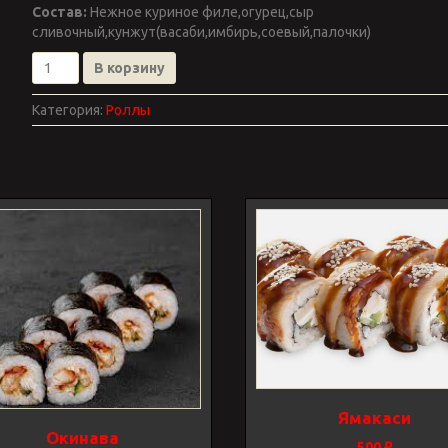
Состав:
Нежное куриное филе,огурец,сыр
сливочный,кунжут(васаби,имбирь,соевый,палочки)
Количество
В корзину
товара
Запеч.“Флагман"
Категория:
Роллы
Ямакаси
Окинава
500
₽