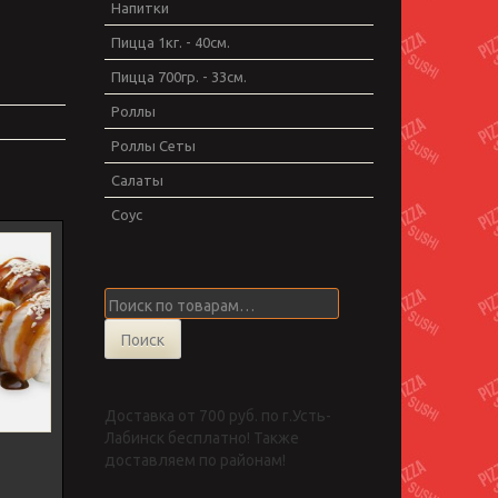
Напитки
Пицца 1кг. - 40см.
Пицца 700гр. - 33см.
Роллы
Роллы Сеты
Салаты
Соус
Искать:
Поиск
Доставка от 700 руб. по г.Усть-
Лабинск бесплатно! Также
доставляем по районам!