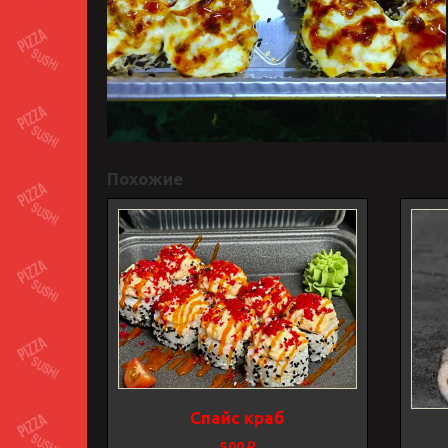
Похожие
Спайс краб
500
₽