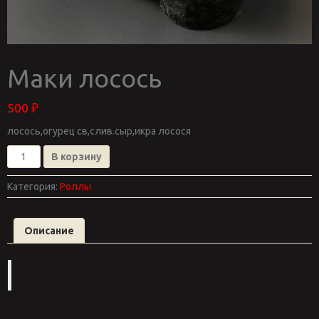
Маки лосось
500
₽
лосось,огурец св,слив.сыр,икра лосося
Количество
В корзину
товара
Маки
Категория:
Роллы
лосось
Описание