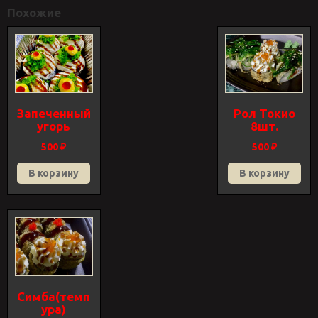
Похожие
Запеченный
Рол Токио
угорь
8шт.
500
₽
500
₽
В корзину
В корзину
Симба(темп
ура)