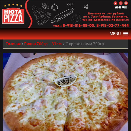
Skip
to
content
MENU
Главная
Пицца 700гр. - 33см.
С креветками 700гр.