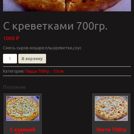
С креветками 700гр.
1000
₽
Смесь сыров моцареллы,креветки,соус
Количество
В корзину
товара
С
Категория:
Пицца 700гр. - 33см.
креветками
700гр.
Похожие
С курицей
Нюта 700гр