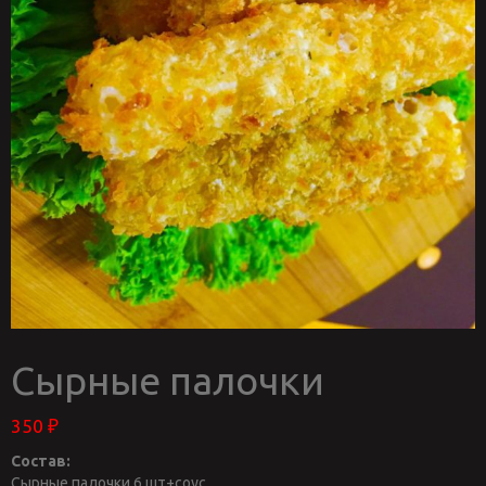
Сырные палочки
350
₽
Состав:
Сырные палочки 6 шт+соус.