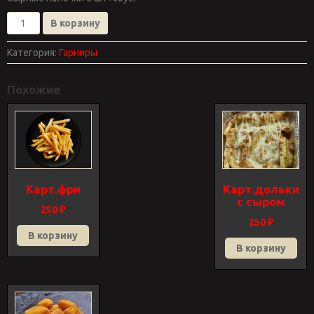
Количество
В корзину
товара
Сырные
Категория:
Гарниры
палочки
Похожие
Карт.фри
Карт.дольки
с сыром
250
₽
250
₽
В корзину
В корзину