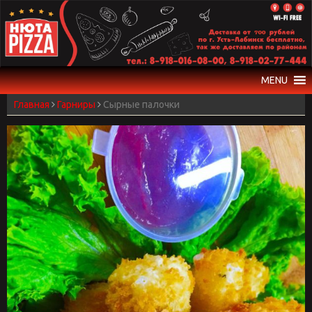
Skip
to
content
MENU
Главная
Гарниры
Сырные палочки