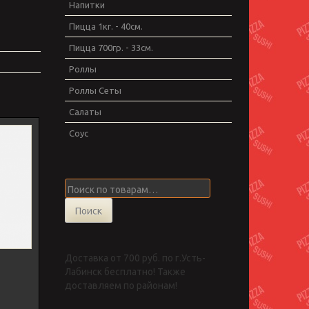
Напитки
Пицца 1кг. - 40см.
Пицца 700гр. - 33см.
Роллы
Роллы Сеты
Салаты
Соус
Искать:
Поиск
Доставка от 700 руб. по г.Усть-
Лабинск бесплатно! Также
доставляем по районам!