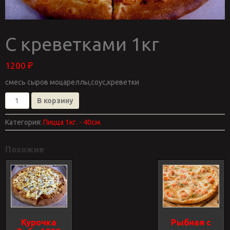
С креветками 1кг
1200
₽
смесь сыров моцареллы,соус,креветки
Количество
В корзину
товара
С
Категория:
Пицца 1кг. - 40см.
креветками
1кг
Похожие
Курочка
Рыбная с