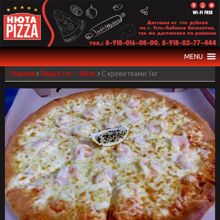
Skip
to
content
MENU
Главная
Пицца 1кг. - 40см.
С креветками 1кг